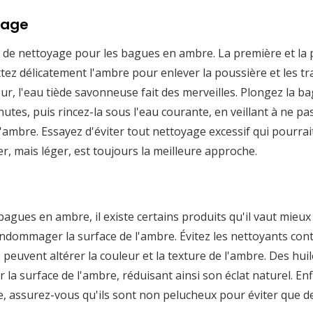
yage
s de nettoyage pour les bagues en ambre. La première et la 
ottez délicatement l'ambre pour enlever la poussière et les t
r, l'eau tiède savonneuse fait des merveilles. Plongez la b
es, puis rincez-la sous l'eau courante, en veillant à ne pas
mbre. Essayez d'éviter tout nettoyage excessif qui pourrait 
r, mais léger, est toujours la meilleure approche.
gues en ambre, il existe certains produits qu'il vaut mieux 
ndommager la surface de l'ambre. Évitez les nettoyants cont
 peuvent altérer la couleur et la texture de l'ambre. Des hui
a surface de l'ambre, réduisant ainsi son éclat naturel. Enfi
e, assurez-vous qu'ils sont non pelucheux pour éviter que de